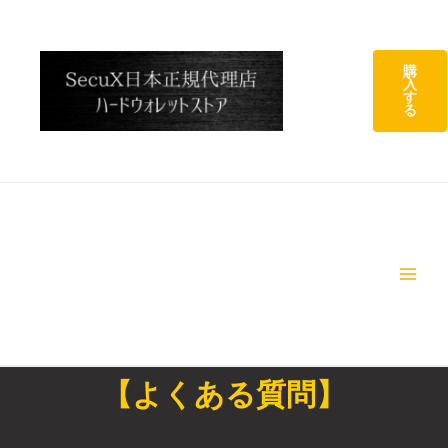
購
入
す
る
【よくある質問】