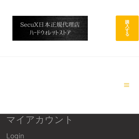
コ
ン
テ
購
入
ン
す
ツ
る
へ
ス
キ
ッ
プ
Main
Menu
マイアカウント
Login