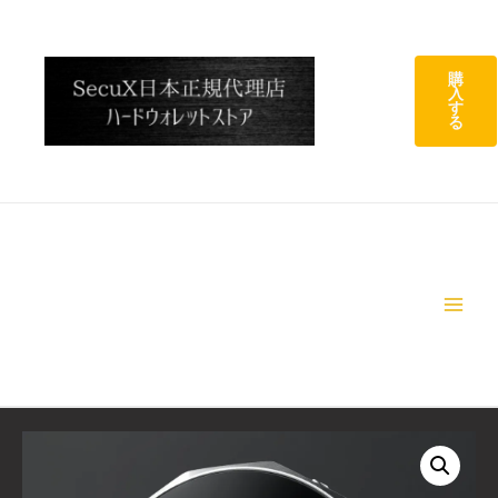
コ
ン
テ
購
入
ン
す
ツ
る
へ
ス
キ
ッ
プ
Main
Menu