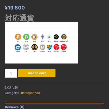
¥
19,800
対応通貨
V20
Add to cart
quantity
SKU:
V20
Category:
uncategorized
Reviews (0)