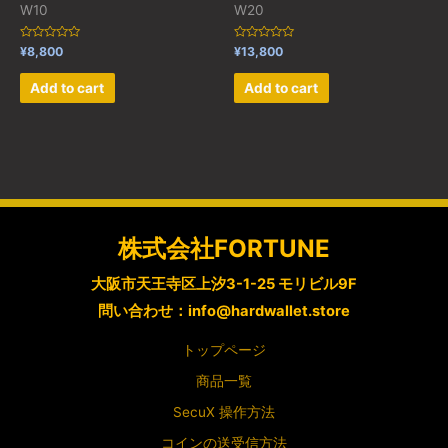
W10
W20
Rated
Rated
¥
8,800
¥
13,800
0
0
out
out
of
of
Add to cart
Add to cart
5
5
株式会社FORTUNE
大阪市天王寺区上汐3-1-25 モリビル9F
問い合わせ：info@hardwallet.store
トップページ
商品一覧
SecuX 操作方法
コインの送受信方法